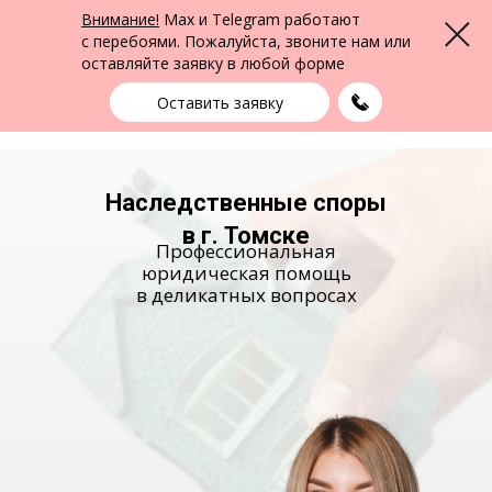
ФПК Альтернатива
Внимание!
Max и Telegram работают
Меню
Юридическая помощь в Томске
и по всей России
с перебоями. Пожалуйста, звоните нам или
оставляйте заявку в любой форме
Томск
+7 (3822) 99-49-59
выбрать город
Оставить заявку
Наследственные споры
в г. Томске
Профессиональная
юридическая помощь
в деликатных вопросах