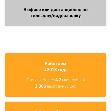
В офисе или дистанционно по
телефону/видеозвонку
Работаем
с 2013 года
4,2
Списали более
млрд.рублей
3 366
выигранных дел