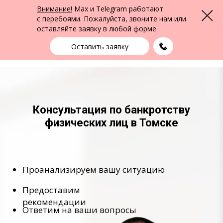
ФПК Альтернатива
Внимание!
Max и Telegram работают
Меню
Юридическая помощь в Томске
и по всей России
с перебоями. Пожалуйста, звоните нам или
оставляйте заявку в любой форме
Томск
+7 (3822) 99-49-59
выбрать город
Оставить заявку
Консультация по банкротству
физических лиц в Томске
Проанализируем вашу ситуацию
Предоставим
рекомендации
Ответим на ваши вопросы