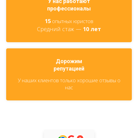
У нас работают
профессионалы
15
опытных юристов
Средний стаж —
10 лет
Дорожим
репутацией
У наших клиентов только хорошие отзывы о
нас