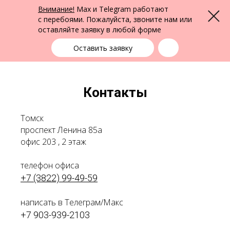
ФПК Альтернатива
Внимание!
Max и Telegram работают
Меню
Юридическая помощь в Томске
и по всей России
с перебоями. Пожалуйста, звоните нам или
оставляйте заявку в любой форме
Томск
+7 (3822) 99-49-59
выбрать город
Оставить заявку
Контакты
Томск
проспект Ленина 85а
офис 203 , 2 этаж
телефон офиса
+7 (3822) 99-49-59
написать в Телеграм/Макс
+7 903-939-2103