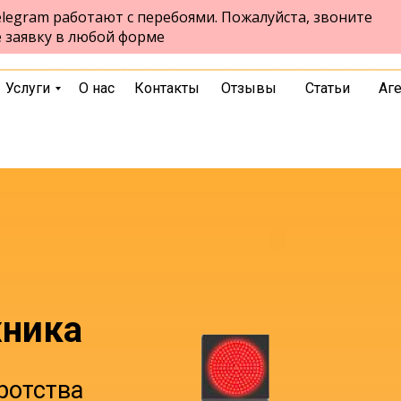
legram работают с перебоями. Пожалуйста, звоните
пр. Ленина 85а, офис 203 , 2 этаж
Томск
е заявку в любой форме
пн-пт 9:00-18:00
выбрать город
Услуги
О нас
Контакты
Отзывы
Статьи
Аг
жника
ротства