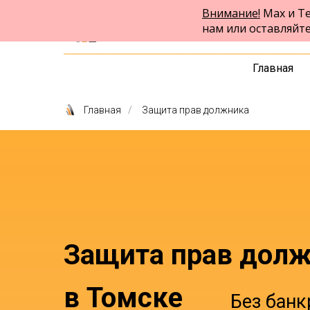
Внимание!
Max и Te
ФПК Альтернатива
нам или оставляйт
Юридическая помощь в Томске
и по всей России
Главная
Главная
/
Защита прав должника
Защита прав дол
в Томске
Без банк